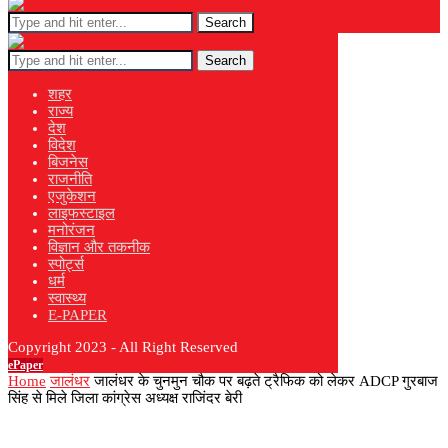
Search
Search
शहर
राज्य
देश
विदेश
बिजनेस
राजनीति
एजुकेशन
लाइफस्टाइल
मनोरंजन
विज्ञान और तकनीक
स्पोर्ट्स
धर्म
स्वास्थ्य
E-PAPER
Copyright 2023 - All Right Reserved
ePaper
Home
जालंधर
जालंधर के चुनमुन चौक पर बढ़ते ट्रैफिक को लेकर ADCP गुरबाज
सिंह से मिले जिला कांग्रेस अध्यक्ष राजिंदर बेरी