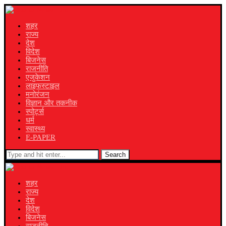
शहर
राज्य
देश
विदेश
बिजनेस
राजनीति
एजुकेशन
लाइफस्टाइल
मनोरंजन
विज्ञान और तकनीक
स्पोर्ट्स
धर्म
स्वास्थ्य
E-PAPER
Search
शहर
राज्य
देश
विदेश
बिजनेस