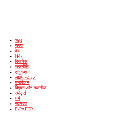
शहर
राज्य
देश
विदेश
बिजनेस
राजनीति
एजुकेशन
लाइफस्टाइल
मनोरंजन
विज्ञान और तकनीक
स्पोर्ट्स
धर्म
स्वास्थ्य
E-PAPER