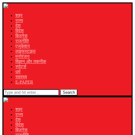
शहर
राज्य
देश
विदेश
बिजनेस
राजनीति
एजुकेशन
लाइफस्टाइल
मनोरंजन
विज्ञान और तकनीक
स्पोर्ट्स
धर्म
स्वास्थ्य
E-PAPER
Search
शहर
राज्य
देश
विदेश
बिजनेस