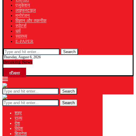
राजनीति
एजुकेशन
लाइफस्टाइल
मनोरंजन
विज्ञान और तकनीक
स्पोर्ट्स
धर्म
स्वास्थ्य
E-PAPER
Search
Thursday, August 6, 2026
Breaking News
ePaper
Search
Search
शहर
राज्य
देश
विदेश
बिजनेस