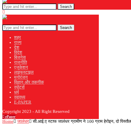
Search
Search
शहर
राज्य
देश
विदेश
बिजनेस
राजनीति
एजुकेशन
लाइफस्टाइल
मनोरंजन
विज्ञान और तकनीक
स्पोर्ट्स
धर्म
स्वास्थ्य
E-PAPER
Copyright 2023 - All Right Reserved
ePaper
Home
जालंधर
सी.आई.ए स्टाफ जालंधर ग्रामीण ने 100 ग्राम हेरोइन, दो पिस्त