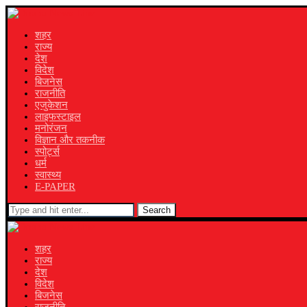
शहर
राज्य
देश
विदेश
बिजनेस
राजनीति
एजुकेशन
लाइफस्टाइल
मनोरंजन
विज्ञान और तकनीक
स्पोर्ट्स
धर्म
स्वास्थ्य
E-PAPER
Search
शहर
राज्य
देश
विदेश
बिजनेस