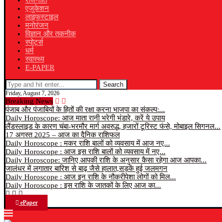
राजनीति
एजुकेशन
लाइफस्टाइल
मनोरंजन
विज्ञान और तकनीक
स्पोर्ट्स
धर्म
स्वास्थ्य
E-PAPER
Search
Friday, August 7, 2026
Breaking News
पंजाब और पंजाबियों के हितों की रक्षा करना भाजपा का संकल्प:...
Daily Horoscope: आज माता रानी भरेगी भंडारे, करें ये उपाय
लैंडस्लाइड के कारण चंबा-भरमौर मार्ग अवरुद्ध, हजारों टूरिस्ट फंसे, मोबाइल सिगनल...
17 अगस्त 2025 – आज का दैनिक राशिफल
Daily Horoscope : मकर राशि बालों को व्यवसाय में आज नए...
Daily Horoscope : आज इस राशि बालों को व्यवसाय में नए...
Daily Horoscope: जानिए आपकी राशि के अनुसार कैसा रहेगा आज आपका...
जालंधर में लगातार बारिश से बाढ़ जैसे हालात,सड़कें हुई जलमगन
Daily Horoscope : आज इन राशि के नौकरीपेशा लोगों को मिल...
Daily Horoscope : इस राशि के जातकों के लिए आज का...
ePaper