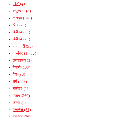
ऑटो
(4)
कपूरथला
(8)
क्राईम
(548)
खेल
(21)
चंडीगढ़
(99)
चंडीगढ़
(23)
जानकारी
(53)
जालंधर
(1,782)
तरनतारन
(1)
दिल्ली
(133)
देश
(93)
धर्म
(359)
नकोदर
(1)
पंजाब
(260)
फ़ीचर
(1)
बिजनेस
(31)
बॉलीवुड
(30)