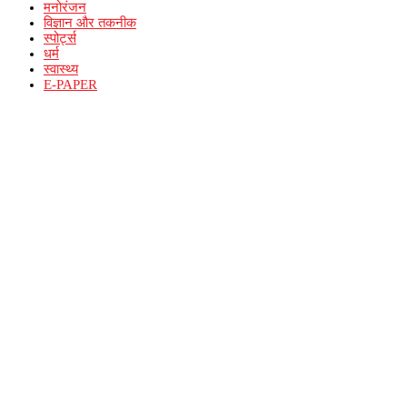
मनोरंजन
विज्ञान और तकनीक
स्पोर्ट्स
धर्म
स्वास्थ्य
E-PAPER