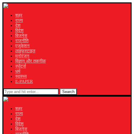
शहर
राज्य
देश
विदेश
बिजनेस
राजनीति
एजुकेशन
लाइफस्टाइल
मनोरंजन
विज्ञान और तकनीक
स्पोर्ट्स
धर्म
स्वास्थ्य
E-PAPER
Search
शहर
राज्य
देश
विदेश
बिजनेस