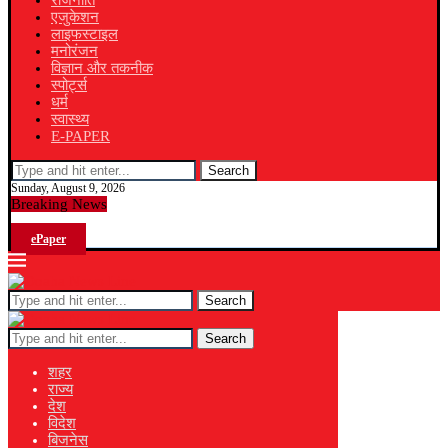
राजनीति
एजुकेशन
लाइफस्टाइल
मनोरंजन
विज्ञान और तकनीक
स्पोर्ट्स
धर्म
स्वास्थ्य
E-PAPER
Search
Sunday, August 9, 2026
Breaking News
ePaper
Search
Search
शहर
राज्य
देश
विदेश
बिजनेस