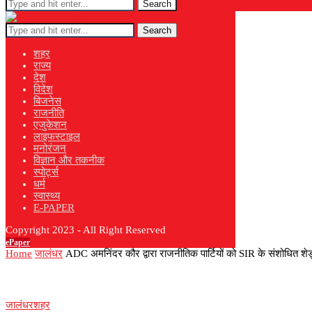
Search
Search
शहर
राज्य
देश
विदेश
बिजनेस
राजनीति
एजुकेशन
लाइफस्टाइल
मनोरंजन
विज्ञान और तकनीक
स्पोर्ट्स
धर्म
स्वास्थ्य
E-PAPER
Copyright 2023 - All Right Reserved
ePaper
Home
जालंधर
ADC अमनिंदर कौर द्वारा राजनीतिक पार्टियों को SIR के संशोधित शेड
जालंधर
शहर