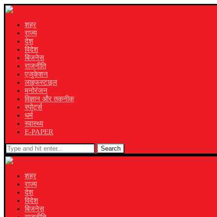
शहर
राज्य
देश
विदेश
बिजनेस
राजनीति
एजुकेशन
लाइफस्टाइल
मनोरंजन
विज्ञान और तकनीक
स्पोर्ट्स
धर्म
स्वास्थ्य
E-PAPER
Search
शहर
राज्य
देश
विदेश
बिजनेस