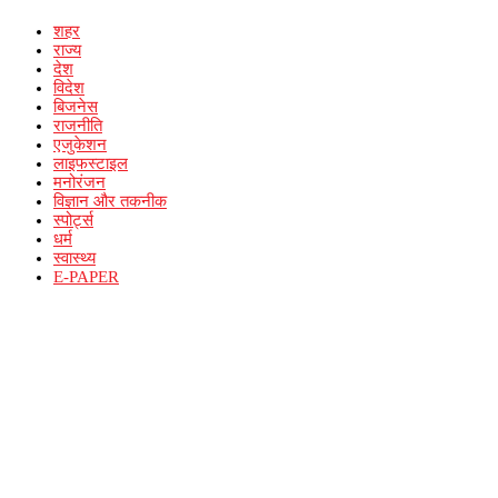
शहर
राज्य
देश
विदेश
बिजनेस
राजनीति
एजुकेशन
लाइफस्टाइल
मनोरंजन
विज्ञान और तकनीक
स्पोर्ट्स
धर्म
स्वास्थ्य
E-PAPER