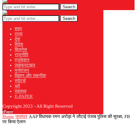
Search
Search
शहर
राज्य
देश
विदेश
बिजनेस
राजनीति
एजुकेशन
लाइफस्टाइल
मनोरंजन
विज्ञान और तकनीक
स्पोर्ट्स
धर्म
स्वास्थ्य
E-PAPER
Copyright 2023 - All Right Reserved
ePaper
Home
जालंधर
AAP विधायक रमन अरोड़ा ने लौटाई पंजाब पुलिस की सुरक्षा, FB
पर किया ऐलान