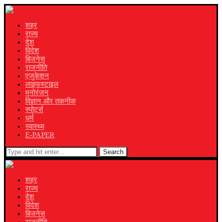
शहर
राज्य
देश
विदेश
बिजनेस
राजनीति
एजुकेशन
लाइफस्टाइल
मनोरंजन
विज्ञान और तकनीक
स्पोर्ट्स
धर्म
स्वास्थ्य
E-PAPER
Search
शहर
राज्य
देश
विदेश
बिजनेस