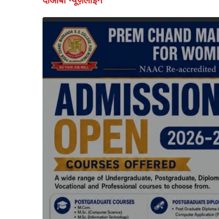
दोआबा न्यूज़लाइन