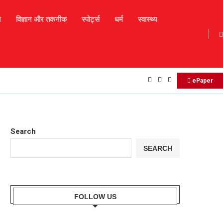
न
विज्ञान और तकनीक
स्पोर्ट्स
धर्म
स्वास्थ्य
Daily Horoscope : मकर राशि बालों को व्यवसाय में आज नए...
ePaper
Search
SEARCH
FOLLOW US