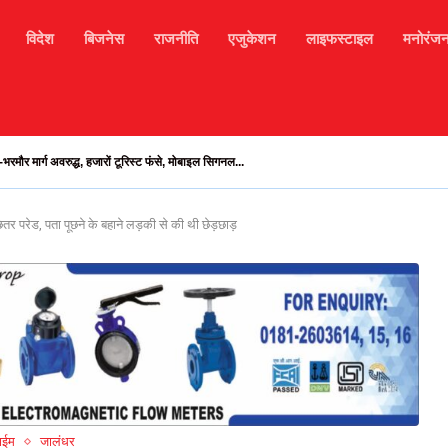
विदेश
बिजनेस
राजनीति
एजुकेशन
लाइफस्टाइल
मनोरंज
भरमौर मार्ग अवरुद्ध, हजारों टूरिस्ट फंसे, मोबाइल सिगनल...
ितर परेड, पता पूछने के बहाने लड़की से की थी छेड़छाड़
ाईम
जालंधर