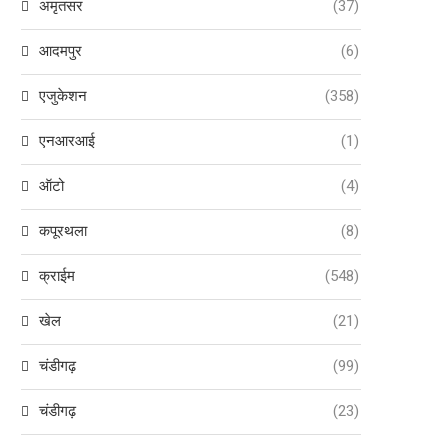
अमृतसर
(37)
आदमपुर
(6)
एजुकेशन
(358)
एनआरआई
(1)
ऑटो
(4)
कपूरथला
(8)
क्राईम
(548)
खेल
(21)
चंडीगढ़
(99)
चंडीगढ़
(23)