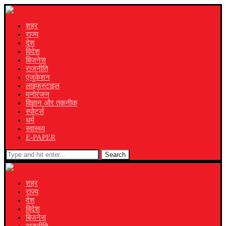
शहर
राज्य
देश
विदेश
बिजनेस
राजनीति
एजुकेशन
लाइफस्टाइल
मनोरंजन
विज्ञान और तकनीक
स्पोर्ट्स
धर्म
स्वास्थ्य
E-PAPER
Search
शहर
राज्य
देश
विदेश
बिजनेस