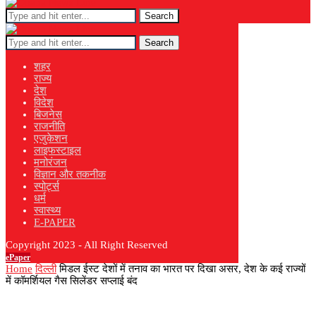
Search
Search
शहर
राज्य
देश
विदेश
बिजनेस
राजनीति
एजुकेशन
लाइफस्टाइल
मनोरंजन
विज्ञान और तकनीक
स्पोर्ट्स
धर्म
स्वास्थ्य
E-PAPER
Copyright 2023 - All Right Reserved
ePaper
Home
दिल्ली
मिडल ईस्ट देशों में तनाव का भारत पर दिखा असर, देश के कई राज्यों
में कॉमर्शियल गैस सिलेंडर सप्लाई बंद