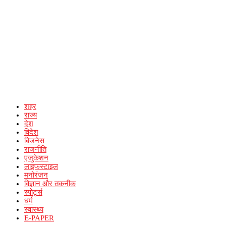
शहर
राज्य
देश
विदेश
बिजनेस
राजनीति
एजुकेशन
लाइफस्टाइल
मनोरंजन
विज्ञान और तकनीक
स्पोर्ट्स
धर्म
स्वास्थ्य
E-PAPER