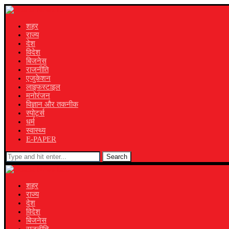
शहर
राज्य
देश
विदेश
बिजनेस
राजनीति
एजुकेशन
लाइफस्टाइल
मनोरंजन
विज्ञान और तकनीक
स्पोर्ट्स
धर्म
स्वास्थ्य
E-PAPER
Search
शहर
राज्य
देश
विदेश
बिजनेस