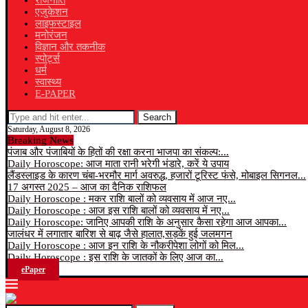
राजनीति
एजुकेशन
लाइफस्टाइल
मनोरंजन
विज्ञान और तकनीक
स्पोर्ट्स
धर्म
स्वास्थ्य
E-PAPER
Search
Saturday, August 8, 2026
Breaking News
पंजाब और पंजाबियों के हितों की रक्षा करना भाजपा का संकल्प:...
Daily Horoscope: आज माता रानी भरेगी भंडारे, करें ये उपाय
लैंडस्लाइड के कारण चंबा-भरमौर मार्ग अवरुद्ध, हजारों टूरिस्ट फंसे, मोबाइल सिगनल...
17 अगस्त 2025 – आज का दैनिक राशिफल
Daily Horoscope : मकर राशि बालों को व्यवसाय में आज नए...
Daily Horoscope : आज इस राशि बालों को व्यवसाय में नए...
Daily Horoscope: जानिए आपकी राशि के अनुसार कैसा रहेगा आज आपका...
जालंधर में लगातार बारिश से बाढ़ जैसे हालात,सड़कें हुई जलमगन
Daily Horoscope : आज इन राशि के नौकरीपेशा लोगों को मिल...
Daily Horoscope : इस राशि के जातकों के लिए आज का...
ePaper