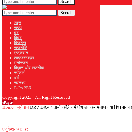
Search
Search
शहर
राज्य
देश
विदेश
बिजनेस
राजनीति
एजुकेशन
लाइफस्टाइल
मनोरंजन
विज्ञान और तकनीक
स्पोर्ट्स
धर्म
स्वास्थ्य
E-PAPER
Copyright 2023 - All Right Reserved
ePaper
Home
एजुकेशन
DRV DAV शताब्दी कॉलेज में पौधे लगाकर मनाया गया विश्व वाता
एजुकेशन
जालंधर