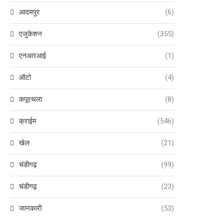
राजनीतिक...
आज मिल...
आदमपुर
(6)
August 8, 2026
August 8, 2026
एजुकेशन
(355)
एनआरआई
(1)
ऑटो
(4)
कपूरथला
(8)
क्राईम
(546)
खेल
(21)
चंडीगढ़
(99)
चंडीगढ़
(23)
जानकारी
(53)