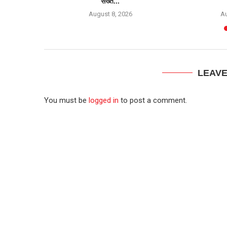
सख्त...
6
August 8, 2026
Au
LEAV
You must be
logged in
to post a comment.