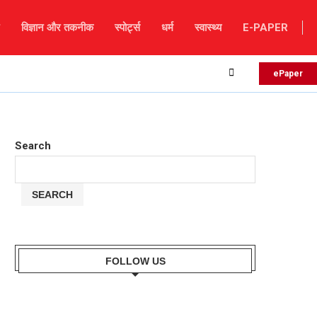
विज्ञान और तकनीक
स्पोर्ट्स
धर्म
स्वास्थ्य
E-PAPER
लैंडस्लाइड के कारण चंबा-भरमौर मार्ग अवरुद्ध, हजारों टूरिस्ट फंसे, म
ePaper
Search
SEARCH
FOLLOW US