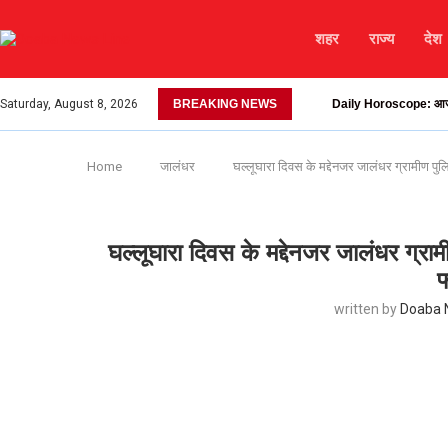
शहर
राज्य
देश
Saturday, August 8, 2026
BREAKING NEWS
Daily Horoscope: आज माता
Home
जालंधर
घल्लूघारा दिवस के मद्देनजर जालंधर ग्रामीण पुलि
घल्लूघारा दिवस के मद्देनजर जालंधर ग्राम
फ
written by
Doaba 