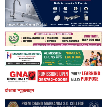
दोआबा न्यूज़लाइन