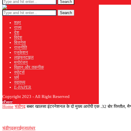
Search
Search
शहर
राज्य
देश
विदेश
बिजनेस
राजनीति
एजुकेशन
लाइफस्टाइल
मनोरंजन
विज्ञान और तकनीक
स्पोर्ट्स
धर्म
स्वास्थ्य
E-PAPER
Copyright 2023 - All Right Reserved
ePaper
Home
चंडीगढ़
बब्बर खालसा इंटरनेशनल के दो मुख्य आरोपी एक .32 बोर पिस्तौल, 
चंडीगढ़
क्राईम
जालंधर