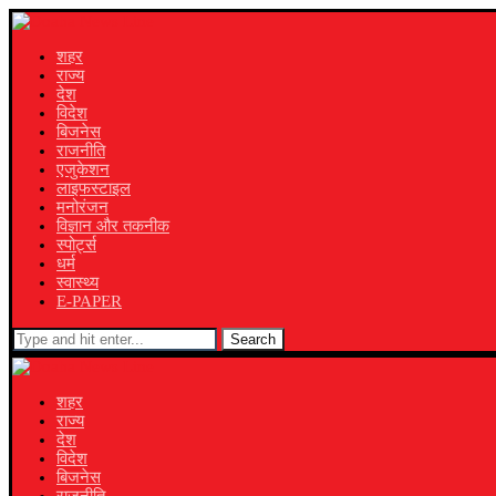
शहर
राज्य
देश
विदेश
बिजनेस
राजनीति
एजुकेशन
लाइफस्टाइल
मनोरंजन
विज्ञान और तकनीक
स्पोर्ट्स
धर्म
स्वास्थ्य
E-PAPER
Search
शहर
राज्य
देश
विदेश
बिजनेस