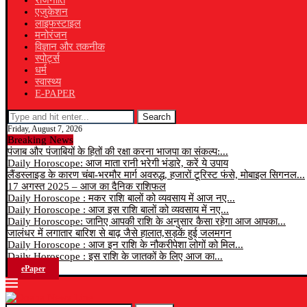
राजनीति
एजुकेशन
लाइफस्टाइल
मनोरंजन
विज्ञान और तकनीक
स्पोर्ट्स
धर्म
स्वास्थ्य
E-PAPER
Search
Friday, August 7, 2026
Breaking News
पंजाब और पंजाबियों के हितों की रक्षा करना भाजपा का संकल्प:...
Daily Horoscope: आज माता रानी भरेगी भंडारे, करें ये उपाय
लैंडस्लाइड के कारण चंबा-भरमौर मार्ग अवरुद्ध, हजारों टूरिस्ट फंसे, मोबाइल सिगनल...
17 अगस्त 2025 – आज का दैनिक राशिफल
Daily Horoscope : मकर राशि बालों को व्यवसाय में आज नए...
Daily Horoscope : आज इस राशि बालों को व्यवसाय में नए...
Daily Horoscope: जानिए आपकी राशि के अनुसार कैसा रहेगा आज आपका...
जालंधर में लगातार बारिश से बाढ़ जैसे हालात,सड़कें हुई जलमगन
Daily Horoscope : आज इन राशि के नौकरीपेशा लोगों को मिल...
Daily Horoscope : इस राशि के जातकों के लिए आज का...
ePaper