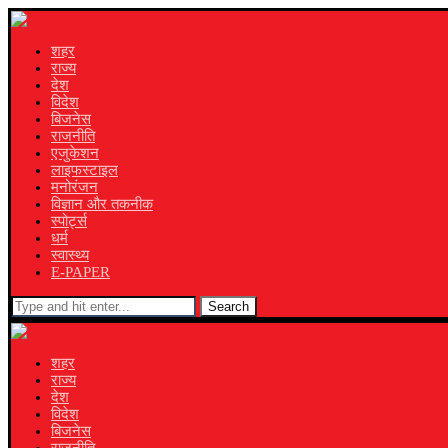
शहर
राज्य
देश
विदेश
बिजनेस
राजनीति
एजुकेशन
लाइफस्टाइल
मनोरंजन
विज्ञान और तकनीक
स्पोर्ट्स
धर्म
स्वास्थ्य
E-PAPER
Search
शहर
राज्य
देश
विदेश
बिजनेस