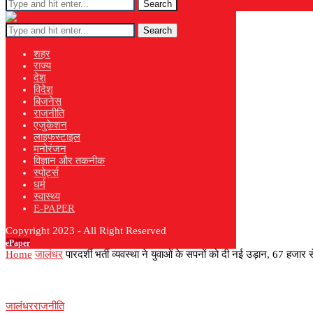
Search
Search
शहर
राज्य
देश
विदेश
बिजनेस
राजनीति
एजुकेशन
लाइफस्टाइल
मनोरंजन
विज्ञान और तकनीक
स्पोर्ट्स
धर्म
स्वास्थ्य
E-PAPER
Copyright 2023 - All Right Reserved
ePaper
Home
जालंधर
पारदर्शी भर्ती व्यवस्था ने युवाओं के सपनों को दी नई उड़ान, 67 हज
जालंधर
राजनीति