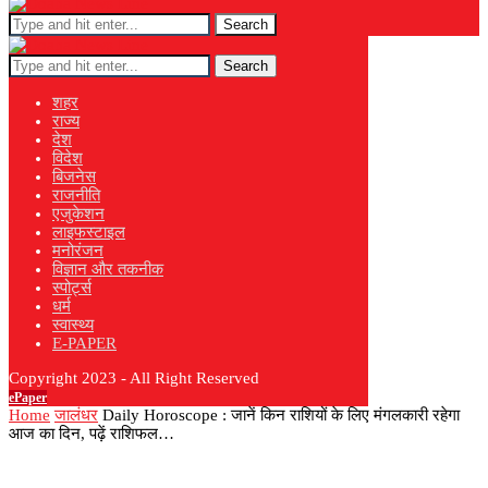
Search
Search
शहर
राज्य
देश
विदेश
बिजनेस
राजनीति
एजुकेशन
लाइफस्टाइल
मनोरंजन
विज्ञान और तकनीक
स्पोर्ट्स
धर्म
स्वास्थ्य
E-PAPER
Copyright 2023 - All Right Reserved
ePaper
Home
जालंधर
Daily Horoscope : जानें किन राशियों के लिए मंगलकारी रहेगा
आज का दिन, पढ़ें राशिफल…