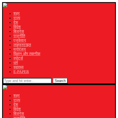
शहर
राज्य
देश
विदेश
बिजनेस
राजनीति
एजुकेशन
लाइफस्टाइल
मनोरंजन
विज्ञान और तकनीक
स्पोर्ट्स
धर्म
स्वास्थ्य
E-PAPER
Search
शहर
राज्य
देश
विदेश
बिजनेस