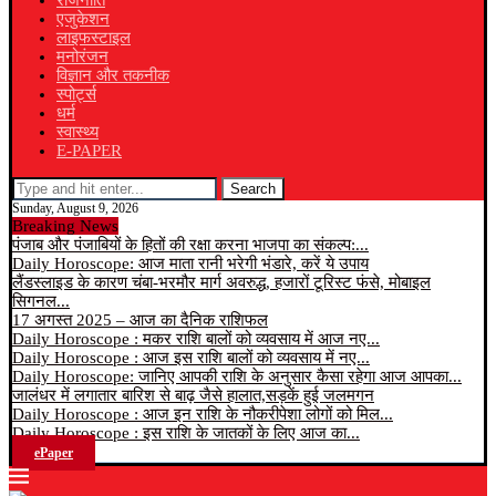
राजनीति
एजुकेशन
लाइफस्टाइल
मनोरंजन
विज्ञान और तकनीक
स्पोर्ट्स
धर्म
स्वास्थ्य
E-PAPER
Search
Sunday, August 9, 2026
Breaking News
पंजाब और पंजाबियों के हितों की रक्षा करना भाजपा का संकल्प:...
Daily Horoscope: आज माता रानी भरेगी भंडारे, करें ये उपाय
लैंडस्लाइड के कारण चंबा-भरमौर मार्ग अवरुद्ध, हजारों टूरिस्ट फंसे, मोबाइल
सिगनल...
17 अगस्त 2025 – आज का दैनिक राशिफल
Daily Horoscope : मकर राशि बालों को व्यवसाय में आज नए...
Daily Horoscope : आज इस राशि बालों को व्यवसाय में नए...
Daily Horoscope: जानिए आपकी राशि के अनुसार कैसा रहेगा आज आपका...
जालंधर में लगातार बारिश से बाढ़ जैसे हालात,सड़कें हुई जलमगन
Daily Horoscope : आज इन राशि के नौकरीपेशा लोगों को मिल...
Daily Horoscope : इस राशि के जातकों के लिए आज का...
ePaper