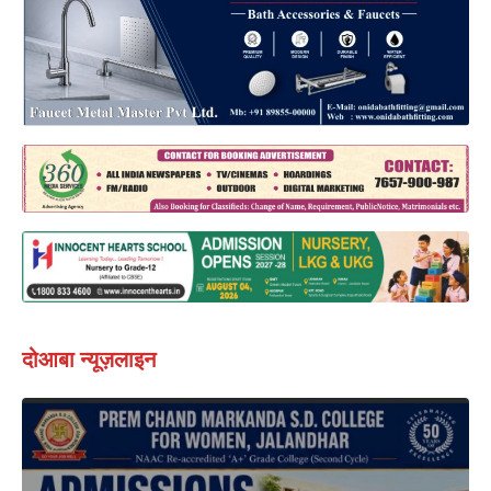
दोआबा न्यूज़लाइन