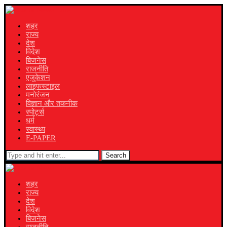
शहर
राज्य
देश
विदेश
बिजनेस
राजनीति
एजुकेशन
लाइफस्टाइल
मनोरंजन
विज्ञान और तकनीक
स्पोर्ट्स
धर्म
स्वास्थ्य
E-PAPER
Search
शहर
राज्य
देश
विदेश
बिजनेस