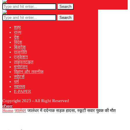
Search
Search
शहर
राज्य
देश
विदेश
बिजनेस
राजनीति
एजुकेशन
लाइफस्टाइल
मनोरंजन
विज्ञान और तकनीक
स्पोर्ट्स
धर्म
स्वास्थ्य
E-PAPER
Copyright 2023 - All Right Reserved
ePaper
Home
जालंधर
जालंधर में दर्दनाक सड़क हादसा, स्कूटी सवार युवक की मौत