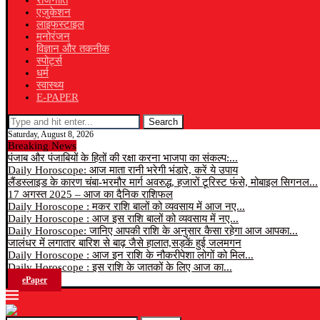
राजनीति
एजुकेशन
लाइफस्टाइल
मनोरंजन
विज्ञान और तकनीक
स्पोर्ट्स
धर्म
स्वास्थ्य
E-PAPER
Search
Saturday, August 8, 2026
Breaking News
पंजाब और पंजाबियों के हितों की रक्षा करना भाजपा का संकल्प:...
Daily Horoscope: आज माता रानी भरेगी भंडारे, करें ये उपाय
लैंडस्लाइड के कारण चंबा-भरमौर मार्ग अवरुद्ध, हजारों टूरिस्ट फंसे, मोबाइल सिगनल...
17 अगस्त 2025 – आज का दैनिक राशिफल
Daily Horoscope : मकर राशि बालों को व्यवसाय में आज नए...
Daily Horoscope : आज इस राशि बालों को व्यवसाय में नए...
Daily Horoscope: जानिए आपकी राशि के अनुसार कैसा रहेगा आज आपका...
जालंधर में लगातार बारिश से बाढ़ जैसे हालात,सड़कें हुई जलमगन
Daily Horoscope : आज इन राशि के नौकरीपेशा लोगों को मिल...
Daily Horoscope : इस राशि के जातकों के लिए आज का...
ePaper