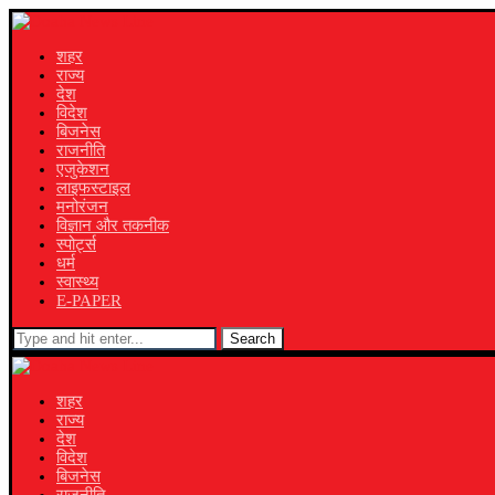
शहर
राज्य
देश
विदेश
बिजनेस
राजनीति
एजुकेशन
लाइफस्टाइल
मनोरंजन
विज्ञान और तकनीक
स्पोर्ट्स
धर्म
स्वास्थ्य
E-PAPER
Search
शहर
राज्य
देश
विदेश
बिजनेस