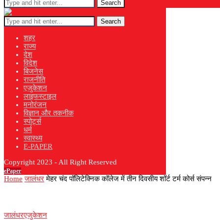
Search
Search
शहर
राज्य
देश
विदेश
बिजनेस
राजनीति
एजुकेशन
लाइफस्टाइल
मनोरंजन
विज्ञान और तकनीक
स्पोर्ट्स
धर्म
स्वास्थ्य
E-PAPER
Copyright 2023 - All Right Reserved
ePaper
Home
जालंधर
मेहर चंद पॉलिटेक्निक कॉलेज में तीन दिवसीय शॉर्ट टर्म कोर्स संपन्न
जालंधर
एजुकेशन