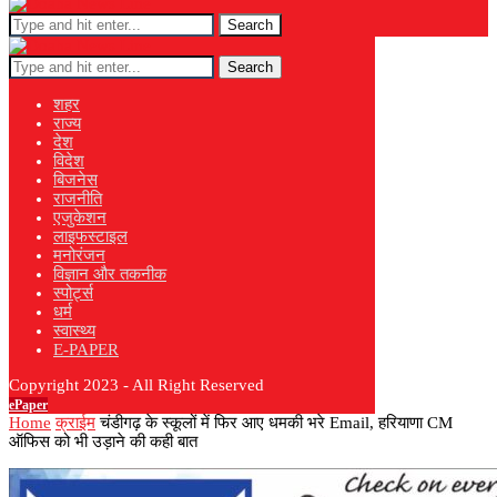
Search
Search
शहर
राज्य
देश
विदेश
बिजनेस
राजनीति
एजुकेशन
लाइफस्टाइल
मनोरंजन
विज्ञान और तकनीक
स्पोर्ट्स
धर्म
स्वास्थ्य
E-PAPER
Copyright 2023 - All Right Reserved
ePaper
Home
क्राईम
चंडीगढ़ के स्कूलों में फिर आए धमकी भरे Email, हरियाणा CM
ऑफिस को भी उड़ाने की कही बात