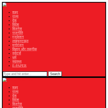
शहर
राज्य
देश
विदेश
बिजनेस
राजनीति
एजुकेशन
लाइफस्टाइल
मनोरंजन
विज्ञान और तकनीक
स्पोर्ट्स
धर्म
स्वास्थ्य
E-PAPER
Search
शहर
राज्य
देश
विदेश
बिजनेस