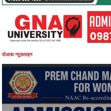
दोआबा न्यूज़लाइन