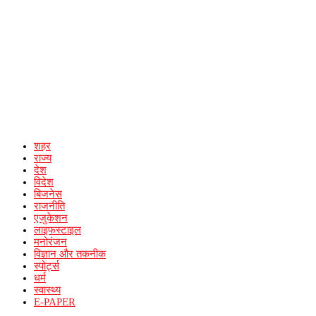
शहर
राज्य
देश
विदेश
बिजनेस
राजनीति
एजुकेशन
लाइफस्टाइल
मनोरंजन
विज्ञान और तकनीक
स्पोर्ट्स
धर्म
स्वास्थ्य
E-PAPER