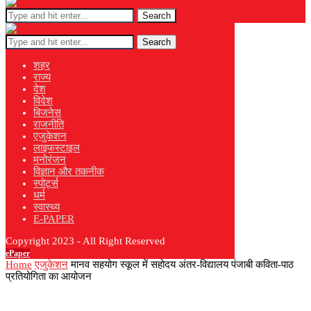
Search
Search
शहर
राज्य
देश
विदेश
बिजनेस
राजनीति
एजुकेशन
लाइफस्टाइल
मनोरंजन
विज्ञान और तकनीक
स्पोर्ट्स
धर्म
स्वास्थ्य
E-PAPER
Copyright 2023 - All Right Reserved
ePaper
Home
एजुकेशन
मानव सहयोग स्कूल में सहोदय अंतर-विद्यालय पंजाबी कविता-पाठ
प्रतियोगिता का आयोजन