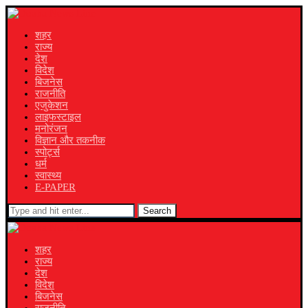
शहर
राज्य
देश
विदेश
बिजनेस
राजनीति
एजुकेशन
लाइफस्टाइल
मनोरंजन
विज्ञान और तकनीक
स्पोर्ट्स
धर्म
स्वास्थ्य
E-PAPER
Search
शहर
राज्य
देश
विदेश
बिजनेस