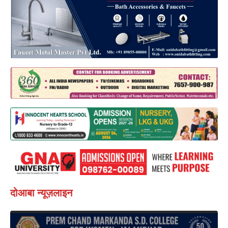
दोआबा न्यूज़लाइन