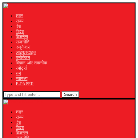
शहर
राज्य
देश
विदेश
बिजनेस
राजनीति
एजुकेशन
लाइफस्टाइल
मनोरंजन
विज्ञान और तकनीक
स्पोर्ट्स
धर्म
स्वास्थ्य
E-PAPER
Search
शहर
राज्य
देश
विदेश
बिजनेस