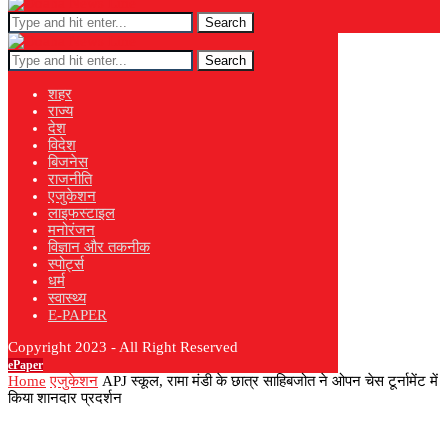
Search
Search
शहर
राज्य
देश
विदेश
बिजनेस
राजनीति
एजुकेशन
लाइफस्टाइल
मनोरंजन
विज्ञान और तकनीक
स्पोर्ट्स
धर्म
स्वास्थ्य
E-PAPER
Copyright 2023 - All Right Reserved
ePaper
Home
एजुकेशन
APJ स्कूल, रामा मंडी के छात्र साहिबजोत ने ओपन चेस टूर्नामेंट में
किया शानदार प्रदर्शन