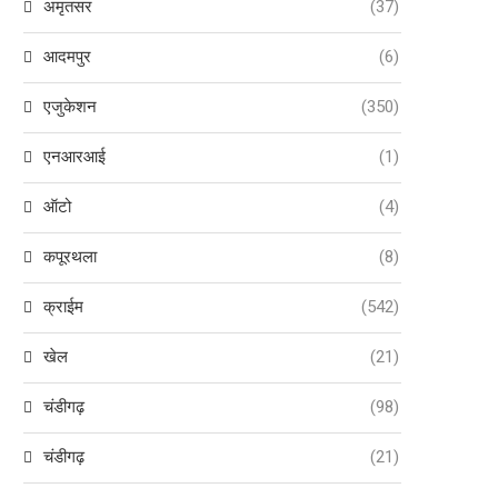
अमृतसर
(37)
आदमपुर
(6)
एजुकेशन
(350)
एनआरआई
(1)
ऑटो
(4)
कपूरथला
(8)
क्राईम
(542)
खेल
(21)
चंडीगढ़
(98)
चंडीगढ़
(21)