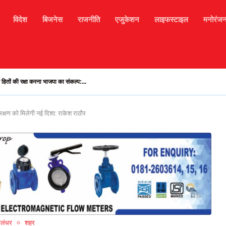
विदेश
बिजनेस
राजनीति
एजुकेशन
लाइफस्टाइल
मनोरंज
बा-भरमौर मार्ग अवरुद्ध, हजारों टूरिस्ट फंसे, मोबाइल सिगनल...
रक्षण को मिलेगी नई दिशा: राकेश राठौर
ालंधर
शहर