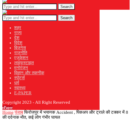
Search
Search
शहर
राज्य
देश
विदेश
बिजनेस
राजनीति
एजुकेशन
लाइफस्टाइल
मनोरंजन
विज्ञान और तकनीक
स्पोर्ट्स
धर्म
स्वास्थ्य
E-PAPER
Copyright 2023 - All Right Reserved
ePaper
Home
पंजाब
फिरोजपुर में भयानक Accident , पिकअप और ट्राले की टक्कर में 8
की दर्दनाक मौत, कई लोग गंभीर घायल