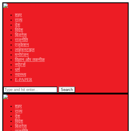
शहर
राज्य
देश
विदेश
बिजनेस
राजनीति
एजुकेशन
लाइफस्टाइल
मनोरंजन
विज्ञान और तकनीक
स्पोर्ट्स
धर्म
स्वास्थ्य
E-PAPER
Search
शहर
राज्य
देश
विदेश
बिजनेस