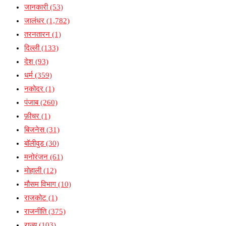
जानकारी
(53)
जालंधर
(1,782)
तरनतारन
(1)
दिल्ली
(133)
देश
(93)
धर्म
(359)
नकोदर
(1)
पंजाब
(260)
फ़ीचर
(1)
बिजनेस
(31)
बॉलीवुड
(30)
मनोरंजन
(61)
मोहाली
(12)
मौसम विभाग
(10)
राजकोट
(1)
राजनीति
(375)
राज्य
(103)