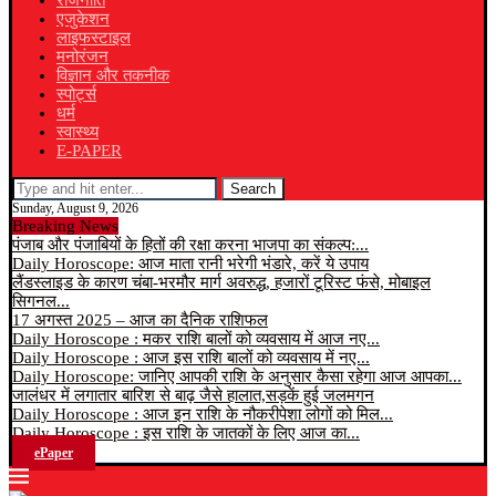
राजनीति
एजुकेशन
लाइफस्टाइल
मनोरंजन
विज्ञान और तकनीक
स्पोर्ट्स
धर्म
स्वास्थ्य
E-PAPER
Search
Sunday, August 9, 2026
Breaking News
पंजाब और पंजाबियों के हितों की रक्षा करना भाजपा का संकल्प:...
Daily Horoscope: आज माता रानी भरेगी भंडारे, करें ये उपाय
लैंडस्लाइड के कारण चंबा-भरमौर मार्ग अवरुद्ध, हजारों टूरिस्ट फंसे, मोबाइल
सिगनल...
17 अगस्त 2025 – आज का दैनिक राशिफल
Daily Horoscope : मकर राशि बालों को व्यवसाय में आज नए...
Daily Horoscope : आज इस राशि बालों को व्यवसाय में नए...
Daily Horoscope: जानिए आपकी राशि के अनुसार कैसा रहेगा आज आपका...
जालंधर में लगातार बारिश से बाढ़ जैसे हालात,सड़कें हुई जलमगन
Daily Horoscope : आज इन राशि के नौकरीपेशा लोगों को मिल...
Daily Horoscope : इस राशि के जातकों के लिए आज का...
ePaper