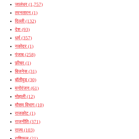
जालंधर
(1,757)
तरनतारन
(1)
दिल्ली
(132)
देश
(93)
धर्म
(357)
नकोदर
(1)
पंजाब
(258)
फ़ीचर
(1)
बिजनेस
(31)
बॉलीवुड
(30)
मनोरंजन
(61)
मोहाली
(12)
मौसम विभाग
(10)
राजकोट
(1)
राजनीति
(371)
राज्य
(103)
राशिफल
(21)