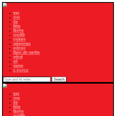
शहर
राज्य
देश
विदेश
बिजनेस
राजनीति
एजुकेशन
लाइफस्टाइल
मनोरंजन
विज्ञान और तकनीक
स्पोर्ट्स
धर्म
स्वास्थ्य
E-PAPER
Search
शहर
राज्य
देश
विदेश
बिजनेस