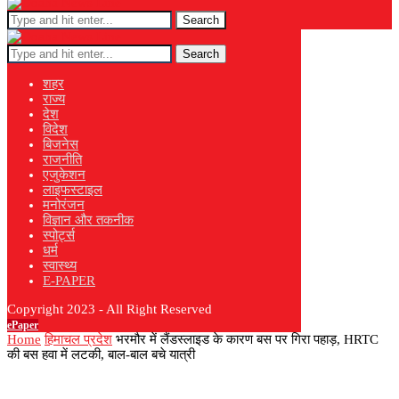
Search
Search
शहर
राज्य
देश
विदेश
बिजनेस
राजनीति
एजुकेशन
लाइफस्टाइल
मनोरंजन
विज्ञान और तकनीक
स्पोर्ट्स
धर्म
स्वास्थ्य
E-PAPER
Copyright 2023 - All Right Reserved
ePaper
Home
हिमाचल प्रदेश
भरमौर में लैंडस्लाइड के कारण बस पर गिरा पहाड़, HRTC
की बस हवा में लटकी, बाल-बाल बचे यात्री