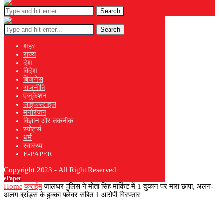
Search
Search
शहर
राज्य
देश
विदेश
बिजनेस
राजनीति
एजुकेशन
लाइफस्टाइल
मनोरंजन
विज्ञान और तकनीक
स्पोर्ट्स
धर्म
स्वास्थ्य
E-PAPER
Copyright 2023 - All Right Reserved
ePaper
Home
क्राईम
जालंधर पुलिस ने मोता सिंह मार्किट में 1 दुकान पर मारा छापा, अलग-
अलग ब्रांड्स के हुक्का फ्लेवर सहित 1 आरोपी गिरफ्तार