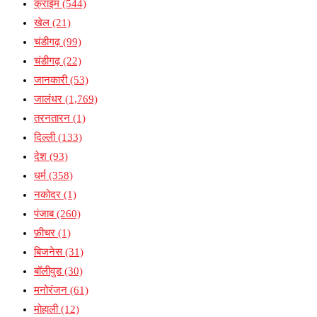
क्राईम
(544)
खेल
(21)
चंडीगढ़
(99)
चंडीगढ़
(22)
जानकारी
(53)
जालंधर
(1,769)
तरनतारन
(1)
दिल्ली
(133)
देश
(93)
धर्म
(358)
नकोदर
(1)
पंजाब
(260)
फ़ीचर
(1)
बिजनेस
(31)
बॉलीवुड
(30)
मनोरंजन
(61)
मोहाली
(12)