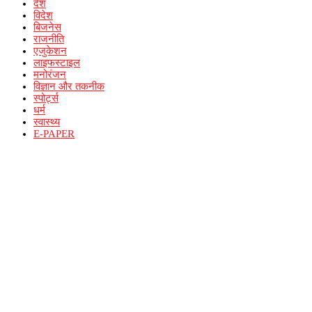
देश
विदेश
बिजनेस
राजनीति
एजुकेशन
लाइफस्टाइल
मनोरंजन
विज्ञान और तकनीक
स्पोर्ट्स
धर्म
स्वास्थ्य
E-PAPER