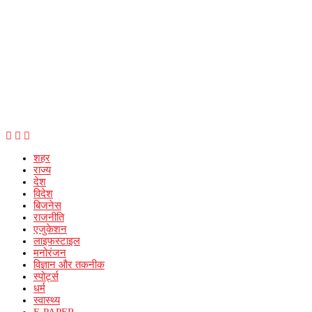
शहर
राज्य
देश
विदेश
बिजनेस
राजनीति
एजुकेशन
लाइफस्टाइल
मनोरंजन
विज्ञान और तकनीक
स्पोर्ट्स
धर्म
स्वास्थ्य
E-PAPER