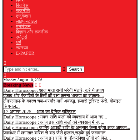
विदेश
बिजनेस
राजनीति
एजुकेशन
लाइफस्टाइल
मनोरंजन
विज्ञान और तकनीक
स्पोर्ट्स
धर्म
स्वास्थ्य
E-PAPER
Search
Monday, August 10, 2026
Breaking News
Daily Horoscope: आज माता रानी भरेगी भंडारे, करें ये उपाय
पंजाब और पंजाबियों के हितों की रक्षा करना भाजपा का संकल्प:...
लैंडस्लाइड के कारण चंबा-भरमौर मार्ग अवरुद्ध, हजारों टूरिस्ट फंसे, मोबाइल
सिगनल...
17 अगस्त 2025 – आज का दैनिक राशिफल
Daily Horoscope : मकर राशि बालों को व्यवसाय में आज नए...
Daily Horoscope : आज इस राशि बालों को व्यवसाय में नए...
Daily Horoscope: जानिए आपकी राशि के अनुसार कैसा रहेगा आज आपका...
जालंधर में लगातार बारिश से बाढ़ जैसे हालात,सड़कें हुई जलमगन
Daily Horoscope : आज इन राशि के नौकरीपेशा लोगों को मिल...