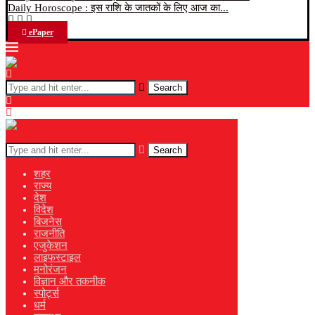
Daily Horoscope : इस राशि के जातकों के लिए आज का...
ePaper
Search
Search
शहर
राज्य
देश
विदेश
बिजनेस
राजनीति
एजुकेशन
लाइफस्टाइल
मनोरंजन
विज्ञान और तकनीक
स्पोर्ट्स
धर्म