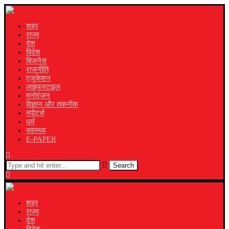
शहर
राज्य
देश
विदेश
बिजनेस
राजनीति
एजुकेशन
लाइफस्टाइल
मनोरंजन
विज्ञान और तकनीक
स्पोर्ट्स
धर्म
स्वास्थ्य
E-PAPER
Search
शहर
राज्य
देश