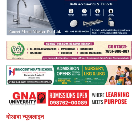
दोआबा न्यूज़लाइन