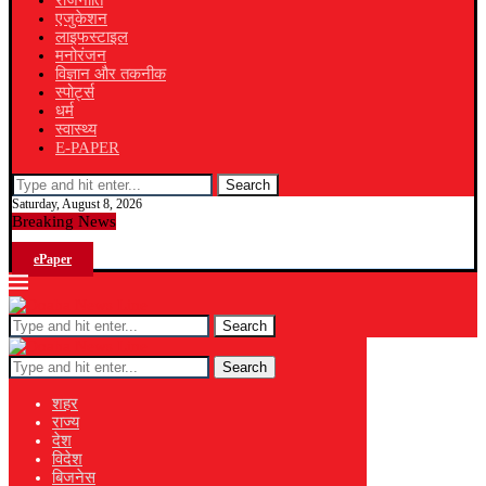
राजनीति
एजुकेशन
लाइफस्टाइल
मनोरंजन
विज्ञान और तकनीक
स्पोर्ट्स
धर्म
स्वास्थ्य
E-PAPER
Search
Saturday, August 8, 2026
Breaking News
ePaper
Search
Search
शहर
राज्य
देश
विदेश
बिजनेस