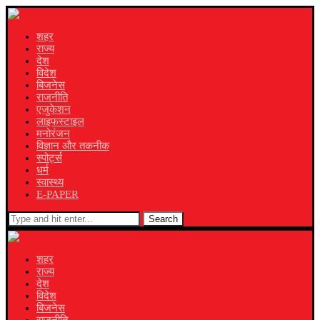
शहर
राज्य
देश
विदेश
बिजनेस
राजनीति
एजुकेशन
लाइफस्टाइल
मनोरंजन
विज्ञान और तकनीक
स्पोर्ट्स
धर्म
स्वास्थ्य
E-PAPER
Search
शहर
राज्य
देश
विदेश
बिजनेस