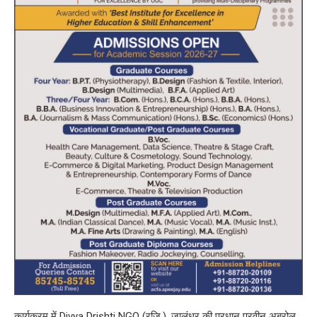
कार्यक्रम में Divya Drishti NGO (रजि.), जालंधर की प्रधान परवीन अबरोल