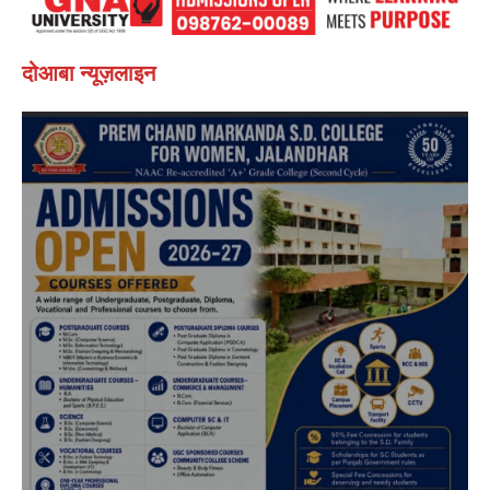
दोआबा न्यूज़लाइन