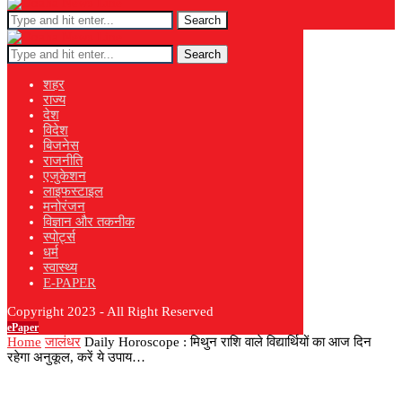
Search
Search
शहर
राज्य
देश
विदेश
बिजनेस
राजनीति
एजुकेशन
लाइफस्टाइल
मनोरंजन
विज्ञान और तकनीक
स्पोर्ट्स
धर्म
स्वास्थ्य
E-PAPER
Copyright 2023 - All Right Reserved
ePaper
Home
जालंधर
Daily Horoscope : मिथुन राशि वाले विद्यार्थियों का आज दिन
रहेगा अनुकूल, करें ये उपाय…