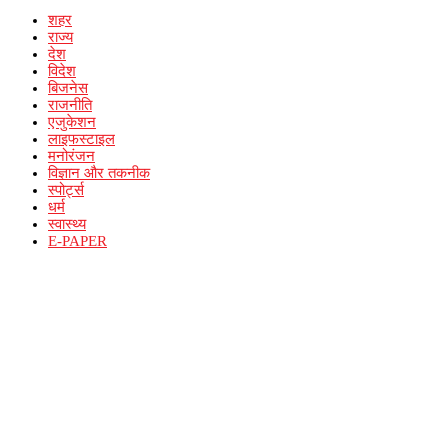
शहर
राज्य
देश
विदेश
बिजनेस
राजनीति
एजुकेशन
लाइफस्टाइल
मनोरंजन
विज्ञान और तकनीक
स्पोर्ट्स
धर्म
स्वास्थ्य
E-PAPER