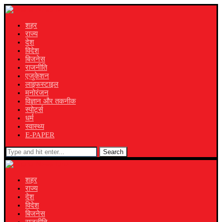
शहर
राज्य
देश
विदेश
बिजनेस
राजनीति
एजुकेशन
लाइफस्टाइल
मनोरंजन
विज्ञान और तकनीक
स्पोर्ट्स
धर्म
स्वास्थ्य
E-PAPER
Search
शहर
राज्य
देश
विदेश
बिजनेस