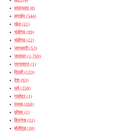
कपूरथला
(8)
क्राईम
(544)
खेल
(21)
चंडीगढ़
(99)
चंडीगढ़
(22)
जानकारी
(53)
जालंधर
(1,769)
तरनतारन
(1)
दिल्ली
(133)
देश
(93)
धर्म
(358)
नकोदर
(1)
पंजाब
(260)
फ़ीचर
(1)
बिजनेस
(31)
बॉलीवुड
(30)