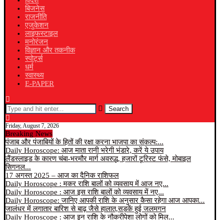
विदेश
बिजनेस
राजनीति
एजुकेशन
लाइफस्टाइल
मनोरंजन
विज्ञान और तकनीक
स्पोर्ट्स
धर्म
स्वास्थ्य
E-PAPER
Search
Friday, August 7, 2026
Breaking News
पंजाब और पंजाबियों के हितों की रक्षा करना भाजपा का संकल्प:...
Daily Horoscope: आज माता रानी भरेगी भंडारे, करें ये उपाय
लैंडस्लाइड के कारण चंबा-भरमौर मार्ग अवरुद्ध, हजारों टूरिस्ट फंसे, मोबाइल
सिगनल...
17 अगस्त 2025 – आज का दैनिक राशिफल
Daily Horoscope : मकर राशि बालों को व्यवसाय में आज नए...
Daily Horoscope : आज इस राशि बालों को व्यवसाय में नए...
Daily Horoscope: जानिए आपकी राशि के अनुसार कैसा रहेगा आज आपका...
जालंधर में लगातार बारिश से बाढ़ जैसे हालात,सड़कें हुई जलमगन
Daily Horoscope : आज इन राशि के नौकरीपेशा लोगों को मिल...