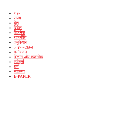
शहर
राज्य
देश
विदेश
बिजनेस
राजनीति
एजुकेशन
लाइफस्टाइल
मनोरंजन
विज्ञान और तकनीक
स्पोर्ट्स
धर्म
स्वास्थ्य
E-PAPER