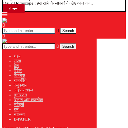
Daily Horoscope : इस राशि के जातकों के लिए आज का...
ePaper
Search
Search
शहर
राज्य
देश
विदेश
बिजनेस
राजनीति
एजुकेशन
लाइफस्टाइल
मनोरंजन
विज्ञान और तकनीक
स्पोर्ट्स
धर्म
स्वास्थ्य
E-PAPER