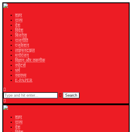
शहर
राज्य
देश
विदेश
बिजनेस
राजनीति
एजुकेशन
लाइफस्टाइल
मनोरंजन
विज्ञान और तकनीक
स्पोर्ट्स
धर्म
स्वास्थ्य
E-PAPER
Search
शहर
राज्य
देश