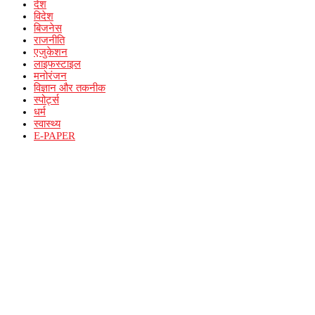
देश
विदेश
बिजनेस
राजनीति
एजुकेशन
लाइफस्टाइल
मनोरंजन
विज्ञान और तकनीक
स्पोर्ट्स
धर्म
स्वास्थ्य
E-PAPER