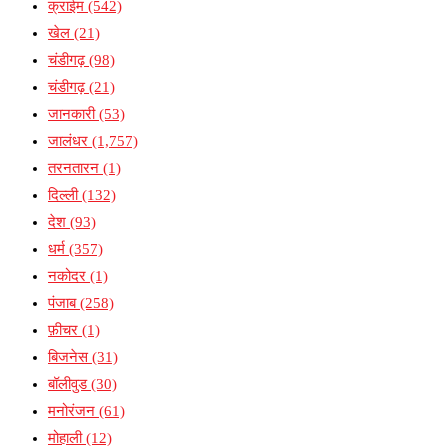
क्राईम
(542)
खेल
(21)
चंडीगढ़
(98)
चंडीगढ़
(21)
जानकारी
(53)
जालंधर
(1,757)
तरनतारन
(1)
दिल्ली
(132)
देश
(93)
धर्म
(357)
नकोदर
(1)
पंजाब
(258)
फ़ीचर
(1)
बिजनेस
(31)
बॉलीवुड
(30)
मनोरंजन
(61)
मोहाली
(12)