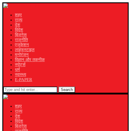
शहर
राज्य
देश
विदेश
बिजनेस
राजनीति
एजुकेशन
लाइफस्टाइल
मनोरंजन
विज्ञान और तकनीक
स्पोर्ट्स
धर्म
स्वास्थ्य
E-PAPER
Search
शहर
राज्य
देश
विदेश
बिजनेस