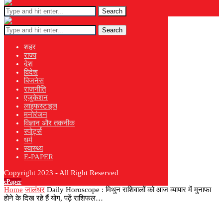
Search
Search
शहर
राज्य
देश
विदेश
बिजनेस
राजनीति
एजुकेशन
लाइफस्टाइल
मनोरंजन
विज्ञान और तकनीक
स्पोर्ट्स
धर्म
स्वास्थ्य
E-PAPER
Copyright 2023 - All Right Reserved
ePaper
Home
जालंधर
Daily Horoscope : मिथुन राशिवालों को आज व्यापार में मुनाफा
होने के दिख रहे हैं योग, पढ़ें राशिफल…