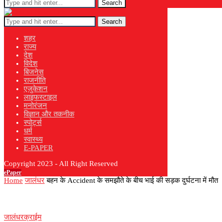
Search
Search
शहर
राज्य
देश
विदेश
बिजनेस
राजनीति
एजुकेशन
लाइफस्टाइल
मनोरंजन
विज्ञान और तकनीक
स्पोर्ट्स
धर्म
स्वास्थ्य
E-PAPER
Copyright 2023 - All Right Reserved
ePaper
Home
जालंधर
बहन के Accident के समझौते के बीच भाई की सड़क दुर्घटना में मौत
जालंधर
क्राईम