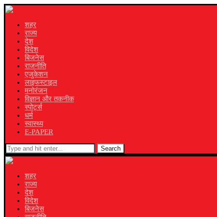
शहर
राज्य
देश
विदेश
बिजनेस
राजनीति
एजुकेशन
लाइफस्टाइल
मनोरंजन
विज्ञान और तकनीक
स्पोर्ट्स
धर्म
स्वास्थ्य
E-PAPER
Search
शहर
राज्य
देश
विदेश
बिजनेस