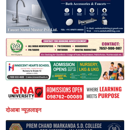
दोआबा न्यूज़लाइन