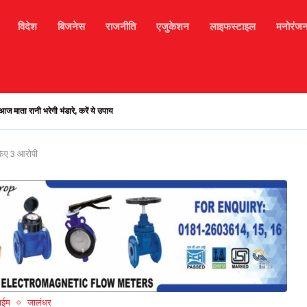
विदेश
बिजनेस
राजनीति
एजुकेशन
लाइफस्टाइल
मनोरंज
भरमौर मार्ग अवरुद्ध, हजारों टूरिस्ट फंसे, मोबाइल सिगनल...
 किए 3 आरोपी
ाईम
जालंधर