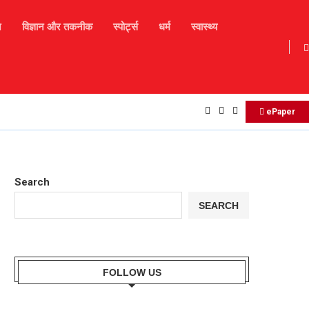
न
विज्ञान और तकनीक
स्पोर्ट्स
धर्म
स्वास्थ्य
Daily Horoscope : मकर राशि बालों को व्यवसाय में आज नए...
ePaper
Search
SEARCH
FOLLOW US