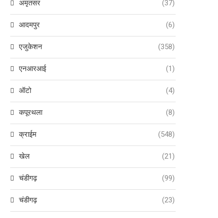
अमृतसर
(37)
आदमपुर
(6)
एजुकेशन
(358)
एनआरआई
(1)
ऑटो
(4)
कपूरथला
(8)
क्राईम
(548)
खेल
(21)
चंडीगढ़
(99)
चंडीगढ़
(23)