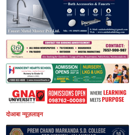
दोआबा न्यूज़लाइन