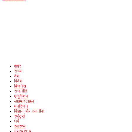
शहर
राज्य
देश
विदेश
बिजनेस
राजनीति
एजुकेशन
लाइफस्टाइल
मनोरंजन
विज्ञान और तकनीक
स्पोर्ट्स
धर्म
स्वास्थ्य
E-PAPER