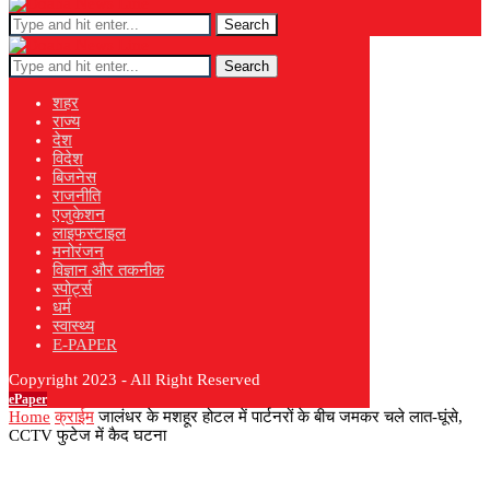
Search
Search
शहर
राज्य
देश
विदेश
बिजनेस
राजनीति
एजुकेशन
लाइफस्टाइल
मनोरंजन
विज्ञान और तकनीक
स्पोर्ट्स
धर्म
स्वास्थ्य
E-PAPER
Copyright 2023 - All Right Reserved
ePaper
Home
क्राईम
जालंधर के मशहूर होटल में पार्टनरों के बीच जमकर चले लात-घूंसे,
CCTV फुटेज में कैद घटना