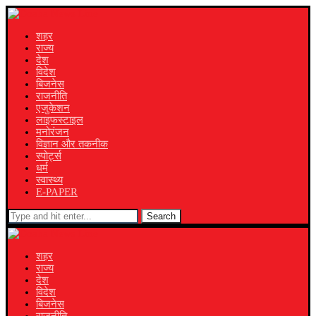
शहर
राज्य
देश
विदेश
बिजनेस
राजनीति
एजुकेशन
लाइफस्टाइल
मनोरंजन
विज्ञान और तकनीक
स्पोर्ट्स
धर्म
स्वास्थ्य
E-PAPER
Search
शहर
राज्य
देश
विदेश
बिजनेस