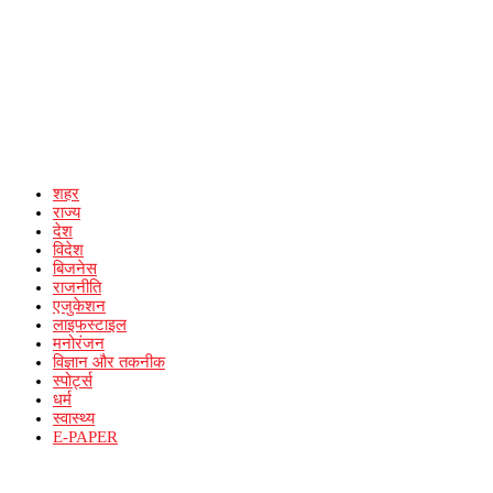
शहर
राज्य
देश
विदेश
बिजनेस
राजनीति
एजुकेशन
लाइफस्टाइल
मनोरंजन
विज्ञान और तकनीक
स्पोर्ट्स
धर्म
स्वास्थ्य
E-PAPER