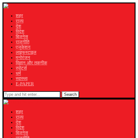
शहर
राज्य
देश
विदेश
बिजनेस
राजनीति
एजुकेशन
लाइफस्टाइल
मनोरंजन
विज्ञान और तकनीक
स्पोर्ट्स
धर्म
स्वास्थ्य
E-PAPER
Search
शहर
राज्य
देश
विदेश
बिजनेस