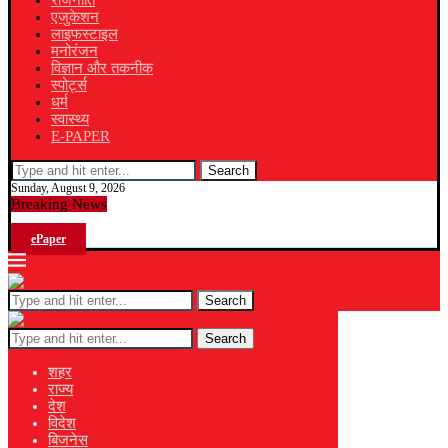
राजनीति
एजुकेशन
लाइफस्टाइल
मनोरंजन
विज्ञान और तकनीक
स्पोर्ट्स
धर्म
स्वास्थ्य
E-PAPER
Search
Sunday, August 9, 2026
Breaking News
ePaper
Search
Search
शहर
राज्य
देश
विदेश
बिजनेस