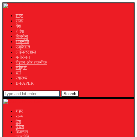
शहर
राज्य
देश
विदेश
बिजनेस
राजनीति
एजुकेशन
लाइफस्टाइल
मनोरंजन
विज्ञान और तकनीक
स्पोर्ट्स
धर्म
स्वास्थ्य
E-PAPER
Search
शहर
राज्य
देश
विदेश
बिजनेस