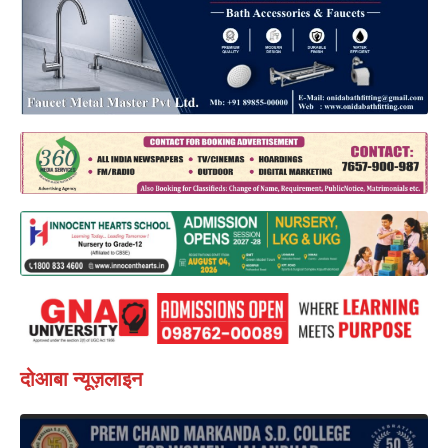
दोआबा न्यूज़लाइन