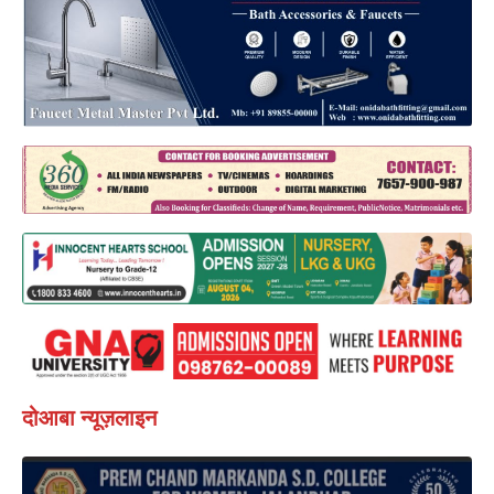
दोआबा न्यूज़लाइन