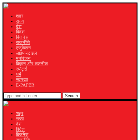
शहर
राज्य
देश
विदेश
बिजनेस
राजनीति
एजुकेशन
लाइफस्टाइल
मनोरंजन
विज्ञान और तकनीक
स्पोर्ट्स
धर्म
स्वास्थ्य
E-PAPER
Search
शहर
राज्य
देश
विदेश
बिजनेस