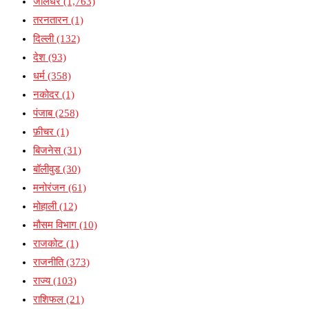
जालंधर
(1,763)
तरनतारन
(1)
दिल्ली
(132)
देश
(93)
धर्म
(358)
नकोदर
(1)
पंजाब
(258)
फ़ीचर
(1)
बिजनेस
(31)
बॉलीवुड
(30)
मनोरंजन
(61)
मोहाली
(12)
मौसम विभाग
(10)
राजकोट
(1)
राजनीति
(373)
राज्य
(103)
राशिफल
(21)