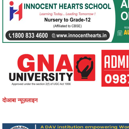
दोआबा न्यूज़लाइन