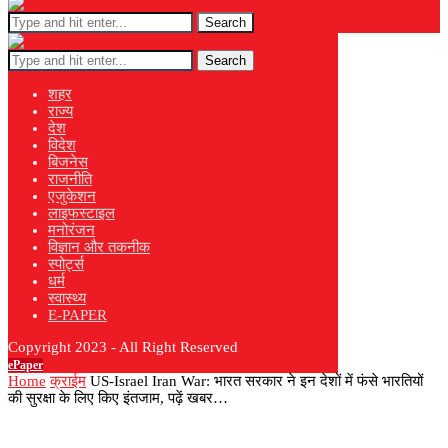
Search
Search
शहर
राज्य
देश
विदेश
बिजनेस
राजनीति
एजुकेशन
लाइफस्टाइल
मनोरंजन
विज्ञान और तकनीक
स्पोर्ट्स
धर्म
स्वास्थ्य
E-PAPER
Copyright 2023 - All Right Reserved
ePaper
Home
क्राईम
US-Israel Iran War: भारत सरकार ने इन देशों में फंसे भारतियों
की सुरक्षा के लिए किए इंतजाम, पढ़ें खबर…