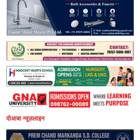
दोआबा न्यूज़लाइन