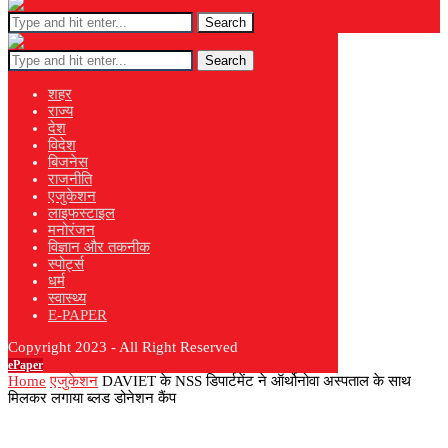
Search
Search
शहर
राज्य
देश
विदेश
बिजनेस
राजनीति
एजुकेशन
लाइफस्टाइल
मनोरंजन
विज्ञान और तकनीक
स्पोर्ट्स
धर्म
स्वास्थ्य
E-PAPER
Copyright 2023 - All Right Reserved
ePaper
Home
एजुकेशन
DAVIET के NSS डिपार्टमेंट ने ऑर्थोनोवा अस्पताल के साथ
मिलकर लगाया ब्लड डोनेशन कैंप