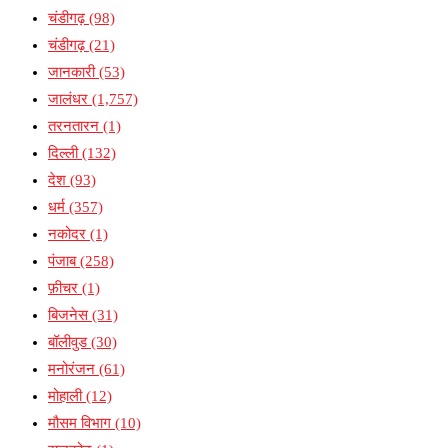
चंडीगढ़
(98)
चंडीगढ़
(21)
जानकारी
(53)
जालंधर
(1,757)
तरनतारन
(1)
दिल्ली
(132)
देश
(93)
धर्म
(357)
नकोदर
(1)
पंजाब
(258)
फ़ीचर
(1)
बिजनेस
(31)
बॉलीवुड
(30)
मनोरंजन
(61)
मोहाली
(12)
मौसम विभाग
(10)