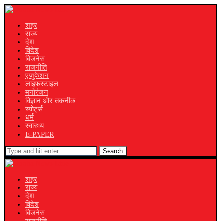
शहर
राज्य
देश
विदेश
बिजनेस
राजनीति
एजुकेशन
लाइफस्टाइल
मनोरंजन
विज्ञान और तकनीक
स्पोर्ट्स
धर्म
स्वास्थ्य
E-PAPER
Search
शहर
राज्य
देश
विदेश
बिजनेस