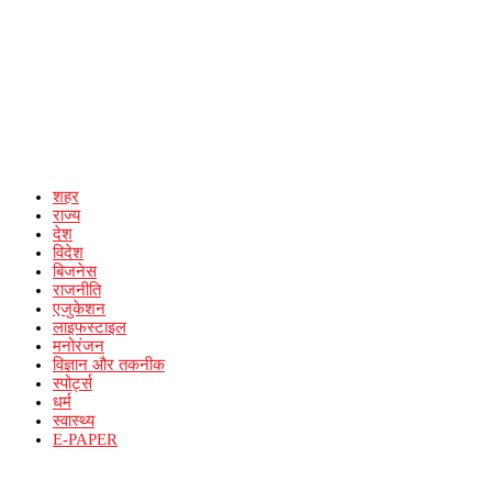
शहर
राज्य
देश
विदेश
बिजनेस
राजनीति
एजुकेशन
लाइफस्टाइल
मनोरंजन
विज्ञान और तकनीक
स्पोर्ट्स
धर्म
स्वास्थ्य
E-PAPER