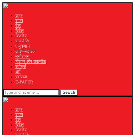
शहर
राज्य
देश
विदेश
बिजनेस
राजनीति
एजुकेशन
लाइफस्टाइल
मनोरंजन
विज्ञान और तकनीक
स्पोर्ट्स
धर्म
स्वास्थ्य
E-PAPER
Search
शहर
राज्य
देश
विदेश
बिजनेस