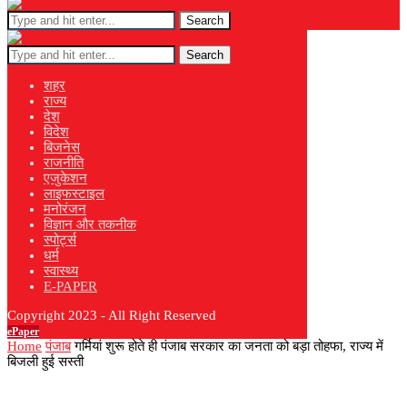
Search
Search
शहर
राज्य
देश
विदेश
बिजनेस
राजनीति
एजुकेशन
लाइफस्टाइल
मनोरंजन
विज्ञान और तकनीक
स्पोर्ट्स
धर्म
स्वास्थ्य
E-PAPER
Copyright 2023 - All Right Reserved
ePaper
Home
पंजाब
गर्मियां शुरू होते ही पंजाब सरकार का जनता को बड़ा तोहफा, राज्य में
बिजली हुई सस्ती