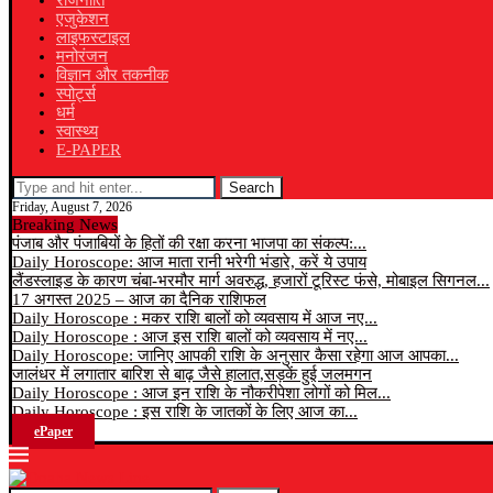
राजनीति
एजुकेशन
लाइफस्टाइल
मनोरंजन
विज्ञान और तकनीक
स्पोर्ट्स
धर्म
स्वास्थ्य
E-PAPER
Search
Friday, August 7, 2026
Breaking News
पंजाब और पंजाबियों के हितों की रक्षा करना भाजपा का संकल्प:...
Daily Horoscope: आज माता रानी भरेगी भंडारे, करें ये उपाय
लैंडस्लाइड के कारण चंबा-भरमौर मार्ग अवरुद्ध, हजारों टूरिस्ट फंसे, मोबाइल सिगनल...
17 अगस्त 2025 – आज का दैनिक राशिफल
Daily Horoscope : मकर राशि बालों को व्यवसाय में आज नए...
Daily Horoscope : आज इस राशि बालों को व्यवसाय में नए...
Daily Horoscope: जानिए आपकी राशि के अनुसार कैसा रहेगा आज आपका...
जालंधर में लगातार बारिश से बाढ़ जैसे हालात,सड़कें हुई जलमगन
Daily Horoscope : आज इन राशि के नौकरीपेशा लोगों को मिल...
Daily Horoscope : इस राशि के जातकों के लिए आज का...
ePaper