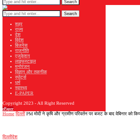
Search
Search
शहर
राज्य
देश
विदेश
बिजनेस
राजनीति
एजुकेशन
लाइफस्टाइल
मनोरंजन
विज्ञान और तकनीक
स्पोर्ट्स
धर्म
स्वास्थ्य
E-PAPER
Copyright 2023 - All Right Reserved
ePaper
Home
दिल्ली
PM मोदी ने कृषि और ग्रामीण परिवर्तन पर बजट के बाद वेबिनार को किय
दिल्ली
देश