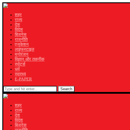
शहर
राज्य
देश
विदेश
बिजनेस
राजनीति
एजुकेशन
लाइफस्टाइल
मनोरंजन
विज्ञान और तकनीक
स्पोर्ट्स
धर्म
स्वास्थ्य
E-PAPER
Search
शहर
राज्य
देश
विदेश
बिजनेस