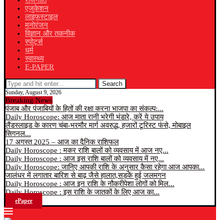
राजनीति
एजुकेशन
लाइफस्टाइल
मनोरंजन
विज्ञान और तकनीक
स्पोर्ट्स
धर्म
स्वास्थ्य
E-PAPER
Search
Sunday, August 9, 2026
Breaking News
पंजाब और पंजाबियों के हितों की रक्षा करना भाजपा का संकल्प:...
Daily Horoscope: आज माता रानी भरेगी भंडारे, करें ये उपाय
लैंडस्लाइड के कारण चंबा-भरमौर मार्ग अवरुद्ध, हजारों टूरिस्ट फंसे, मोबाइल
सिगनल...
17 अगस्त 2025 – आज का दैनिक राशिफल
Daily Horoscope : मकर राशि बालों को व्यवसाय में आज नए...
Daily Horoscope : आज इस राशि बालों को व्यवसाय में नए...
Daily Horoscope: जानिए आपकी राशि के अनुसार कैसा रहेगा आज आपका...
जालंधर में लगातार बारिश से बाढ़ जैसे हालात,सड़कें हुई जलमगन
Daily Horoscope : आज इन राशि के नौकरीपेशा लोगों को मिल...
Daily Horoscope : इस राशि के जातकों के लिए आज का...
ePaper