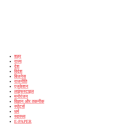
शहर
राज्य
देश
विदेश
बिजनेस
राजनीति
एजुकेशन
लाइफस्टाइल
मनोरंजन
विज्ञान और तकनीक
स्पोर्ट्स
धर्म
स्वास्थ्य
E-PAPER