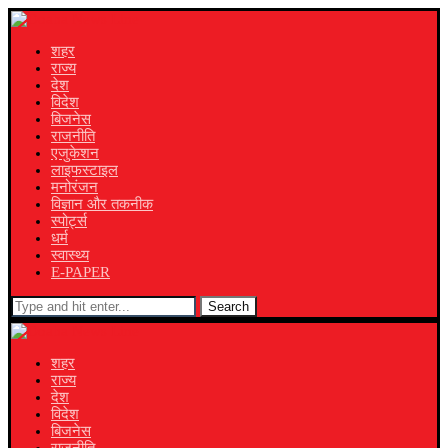
शहर
राज्य
देश
विदेश
बिजनेस
राजनीति
एजुकेशन
लाइफस्टाइल
मनोरंजन
विज्ञान और तकनीक
स्पोर्ट्स
धर्म
स्वास्थ्य
E-PAPER
Search
शहर
राज्य
देश
विदेश
बिजनेस