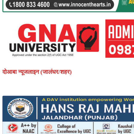
दोआबा न्यूजलाइन (जालंधर/शहर)