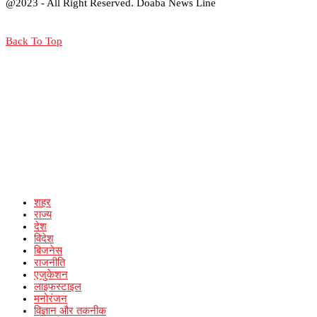
@2023 - All Right Reserved. Doaba News Line
Back To Top
शहर
राज्य
देश
विदेश
बिजनेस
राजनीति
एजुकेशन
लाइफस्टाइल
मनोरंजन
विज्ञान और तकनीक