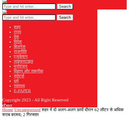
Search
Search
शहर
राज्य
देश
विदेश
बिजनेस
राजनीति
एजुकेशन
लाइफस्टाइल
मनोरंजन
विज्ञान और तकनीक
स्पोर्ट्स
धर्म
स्वास्थ्य
E-PAPER
Copyright 2023 - All Right Reserved
ePaper
Home
Uncategorized
शहर में दो अलग-अलग छापों दौरान 62 लीटर से अधिक
शराब बरामद; 2 गिरफ्तार