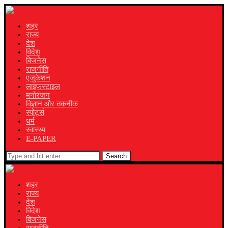
शहर
राज्य
देश
विदेश
बिजनेस
राजनीति
एजुकेशन
लाइफस्टाइल
मनोरंजन
विज्ञान और तकनीक
स्पोर्ट्स
धर्म
स्वास्थ्य
E-PAPER
Search
शहर
राज्य
देश
विदेश
बिजनेस