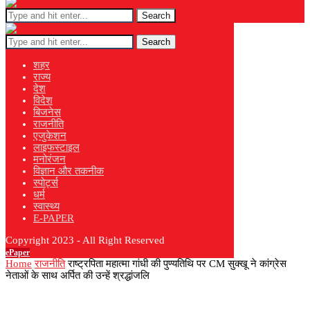
Search
Search
शहर
राज्य
देश
विदेश
बिजनेस
राजनीति
एजुकेशन
लाइफस्टाइल
मनोरंजन
विज्ञान और तकनीक
स्पोर्ट्स
धर्म
स्वास्थ्य
E-PAPER
Copyright 2023 - All Right Reserved
ePaper
Home
राजनीति
राष्ट्रपिता महात्मा गांधी की पुण्यतिथि पर CM सुक्खू ने कांग्रेस
नेताओं के साथ अर्पित की उन्हें श्रद्धांजलि