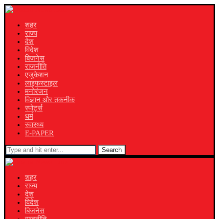
शहर
राज्य
देश
विदेश
बिजनेस
राजनीति
एजुकेशन
लाइफस्टाइल
मनोरंजन
विज्ञान और तकनीक
स्पोर्ट्स
धर्म
स्वास्थ्य
E-PAPER
Search
शहर
राज्य
देश
विदेश
बिजनेस