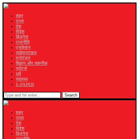
शहर
राज्य
देश
विदेश
बिजनेस
राजनीति
एजुकेशन
लाइफस्टाइल
मनोरंजन
विज्ञान और तकनीक
स्पोर्ट्स
धर्म
स्वास्थ्य
E-PAPER
Search
शहर
राज्य
देश
विदेश
बिजनेस