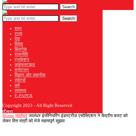
Search
Search
शहर
राज्य
देश
विदेश
बिजनेस
राजनीति
एजुकेशन
लाइफस्टाइल
मनोरंजन
विज्ञान और तकनीक
स्पोर्ट्स
धर्म
स्वास्थ्य
E-PAPER
Copyright 2023 - All Right Reserved
ePaper
Home
जालंधर
जालंधर इंजीनियरिंग इंडस्ट्रीज़ एसोसिएशन ने केंद्रीय बजट को
लेकर वित्त मंत्री को भेजे महत्वपूर्ण सुझाव