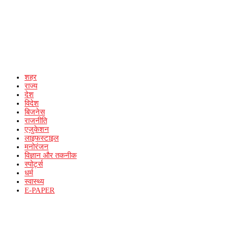
शहर
राज्य
देश
विदेश
बिजनेस
राजनीति
एजुकेशन
लाइफस्टाइल
मनोरंजन
विज्ञान और तकनीक
स्पोर्ट्स
धर्म
स्वास्थ्य
E-PAPER